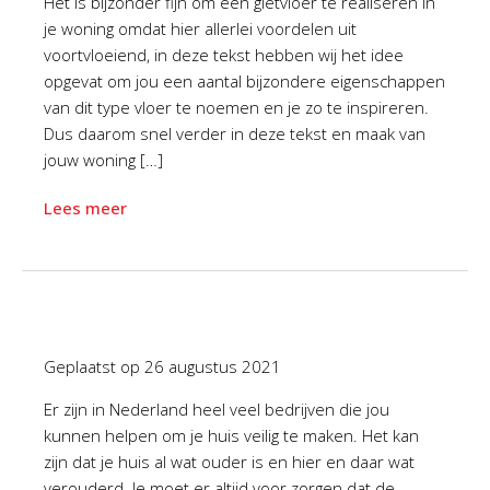
Het is bijzonder fijn om een gietvloer te realiseren in
je woning omdat hier allerlei voordelen uit
voortvloeiend, in deze tekst hebben wij het idee
opgevat om jou een aantal bijzondere eigenschappen
van dit type vloer te noemen en je zo te inspireren.
Dus daarom snel verder in deze tekst en maak van
jouw woning […]
Lees meer
Geplaatst op
26 augustus 2021
Er zijn in Nederland heel veel bedrijven die jou
kunnen helpen om je huis veilig te maken. Het kan
zijn dat je huis al wat ouder is en hier en daar wat
verouderd. Je moet er altijd voor zorgen dat de