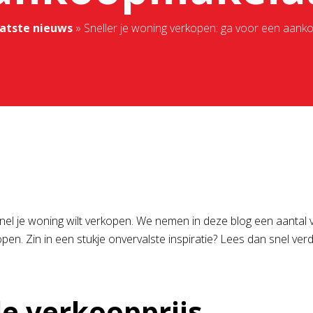
atste nieuws
»
Sneller je woning verkopen: ga voor een aan
 snel je woning wilt verkopen. We nemen in deze blog een aanta
pen. Zin in een stukje onvervalste inspiratie? Lees dan snel ve
de verkoopprijs