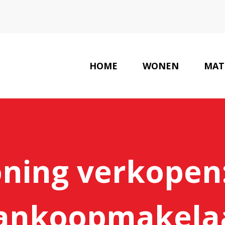
HOME
WONEN
MAT
oning verkopen
ankoopmakela