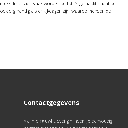
rekkelijk uitziet. Vaak worden de foto’s gemaakt nadat de
ld ook erg handig als er kijkdagen zijn, waarop mensen de
Contactgegevens
Via info @ uwhuisveilig.nl neem je eenvoudig