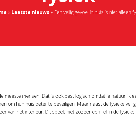
me
»
Laatste nieuws
»
Een veilig gevoel in huis is niet alleen f
ij de meeste mensen. Dat is ook best logisch omdat je natuurlijk 
n om hun huis beter te beveiligen. Maar naast de fysieke veili
eer van het interieur. Dit speelt niet zozeer een rol in de fysiek