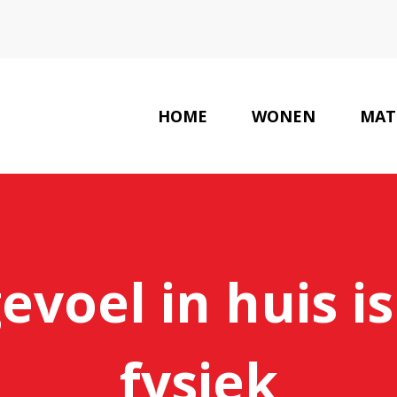
HOME
WONEN
MAT
gevoel in huis is
fysiek