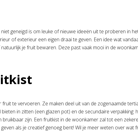
et geneigd is om leuke of nieuwe ideeën uit te proberen in het in
terieur of exterieur een eigen draai te geven. Een idee wat vandaa
 natuurlijk je fruit bewaren. Deze past vaak mooi in de woonka
itkist
fruit te vervoeren. Ze maken deel uit van de zogenaamde tertia
bieten in zitten (een glazen pot) en de secundaire verpakking: 
ruikbaar zijn. Een fruitkist in de woonkamer zal tot een zekere 
 geven als je creatief genoeg bent! Wil je meer weten over wat f