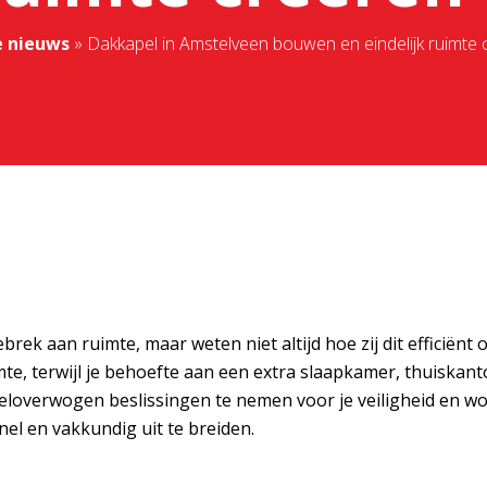
e nieuws
»
Dakkapel in Amstelveen bouwen en eindelijk ruimte c
rek aan ruimte, maar weten niet altijd hoe zij dit efficiënt
imte, terwijl je behoefte aan een extra slaapkamer, thuiska
 weloverwogen beslissingen te nemen voor je veiligheid en w
el en vakkundig uit te breiden.