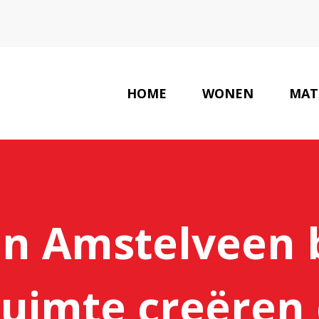
HOME
WONEN
MAT
in Amstelveen
ruimte creëren 