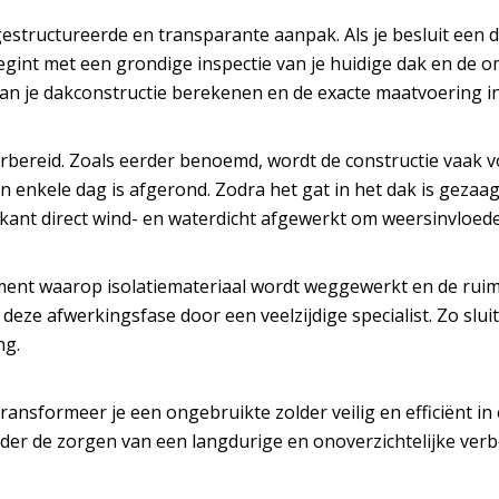
gestructureerde en transparante aanpak. Als je besluit een
d
jd begint met een grondige inspectie van je huidige dak en d
an je dakconstructie berekenen en de exacte maatvoering i
orbereid. Zoals eerder benoemd, wordt de constructie vaak v
 enkele dag is afgerond. Zodra het gat in het dak is gezaagd
kant direct wind- en waterdicht afgewerkt om weersinvloed
ment waarop isolatiemateriaal wordt weggewerkt en de ruim
e afwerkingsfase door een veelzijdige specialist. Zo sluit 
ng.
ansformeer je een ongebruikte zolder veilig en efficiënt in
onder de zorgen van een langdurige en onoverzichtelijke ver